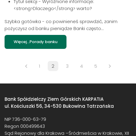
Tytuł sekcji - Wyróżnione informacje:
<strong>Dlaczego</strong> warto?
Szybka gotówka - co powinieneś sprawdzić, zanim
pożyczysz od banku pieniądze Banki często...
Więcej…Porady banku
1
2
3
4
5
Bank Spółdzielczy Ziem Górskich KARPATIA
ul. Kościuszki 56, 34-530 Bukowina Tatrzańska
NIP 736-000-63-79
Regon 000499643
Sąd Rejonowy dla Krakowa –Śródmieścia w Krakowie, XII