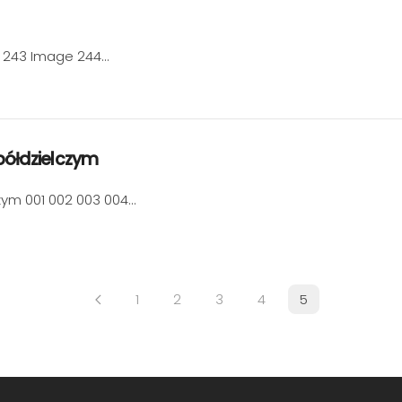
 243 Image 244…
półdzielczym
zym 001 002 003 004…
1
2
3
4
5