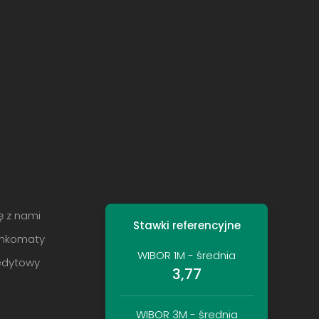
ę z nami
Stawki referencyjne
ankomaty
WIBOR 1M - średnia
redytowy
3,77
WIBOR 3M - średnia