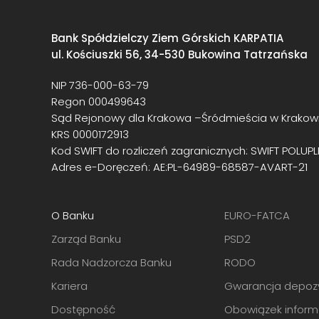
Bank Spółdzielczy Ziem Górskich KARPATIA
ul. Kościuszki 56, 34-530 Bukowina Tatrzańska
NIP 736-000-63-79
Regon 000499643
Sąd Rejonowy dla Krakowa –Śródmieścia w Krakowi
KRS 0000172913
Kod SWIFT do rozliczeń zagranicznych: SWIFT POLUPL
Adres e-Doręczeń: AE:PL-64989-68587-AVART-21
O Banku
EURO-FATCA
Zarząd Banku
PSD2
Rada Nadzorcza Banku
RODO
Kariera
Gwarancja depoz
Dostępność
Obowiązek inform