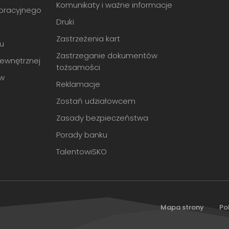
Komunikaty i ważne informacje
oracyjnego
Druki
Zastrzeżenia kart
du
Zastrzeganie dokumentów
Wewnętrznej
tożsamości
ów
Reklamacje
Zostań udziałowcem
Zasady bezpieczeństwa
Porady banku
TalentowiSKO
Mapa strony
Po