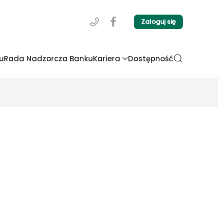
Zaloguj się
u
Rada Nadzorcza Banku
Kariera
Dostępność