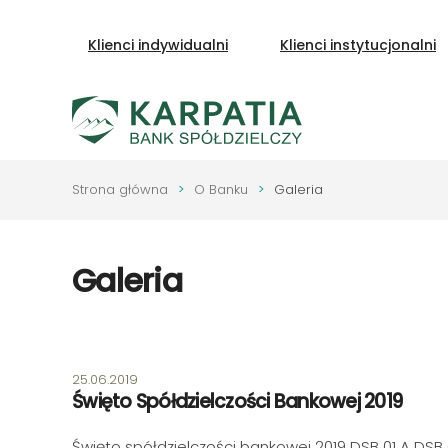
Klienci indywidualni
Klienci instytucjonalni
Przejdź do głównej treści
Strona główna
O Banku
Galeria
Galeria
Data publikacji:
25.06.2019
Święto Spółdzielczości Bankowej 2019
Święto spółdzielczości bankowej 2019 DSB 01 A DSB