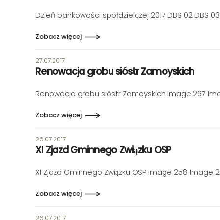
Dzień bankowości spółdzielczej 2017 DBS 02 DBS 0
Zobacz więcej
Data publikacji:
27.07.2017
Renowacja grobu sióstr Zamoyskich
Renowacja grobu sióstr Zamoyskich Image 267 Im
Zobacz więcej
Data publikacji:
26.07.2017
XI Zjazd Gminnego Związku OSP
XI Zjazd Gminnego Związku OSP Image 258 Image 
Zobacz więcej
Data publikacji:
26.07.2017