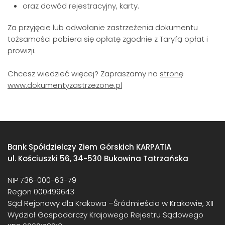
oraz dowód rejestracyjny, karty.
Za przyjęcie lub odwołanie zastrzeżenia dokumentu
tożsamości pobiera się opłatę zgodnie z Taryfą opłat i
prowizji.
Chcesz wiedzieć więcej? Zapraszamy na
stronę
www.dokumentyzastrzezone.pl
Bank Spółdzielczy Ziem Górskich KARPATIA
ul. Kościuszki 56, 34-530 Bukowina Tatrzańska
NIP 736-000-63-79
Regon 000499643
Sąd Rejonowy dla Krakowa –Śródmieścia w Krakowie, XII
Wydział Gospodarczy Krajowego Rejestru Sądowego