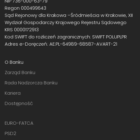
NIP 736-000-63-79
Regon 000499643
Sąd Rejonowy dla Krakowa –Śródmieścia w Krakowie, XII
Wydział Gospodarczy Krajowego Rejestru Sądowego
KRS 0000172913
Kod SWIFT do rozliczeń zagranicznych: SWIFT POLUPLPR
Adres e-Doręczeń: AE:PL-64989-68587-AVART-21
O Banku
Zarząd Banku
Rada Nadzorcza Banku
Kariera
Dostępność
EURO-FATCA
PSD2