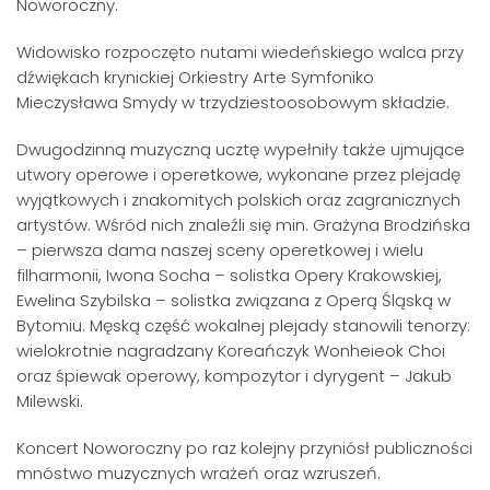
Noworoczny.
Widowisko rozpoczęto nutami wiedeńskiego walca przy
dźwiękach krynickiej Orkiestry Arte Symfoniko
Mieczysława Smydy w trzydziestoosobowym składzie.
Dwugodzinną muzyczną ucztę wypełniły także ujmujące
utwory operowe i operetkowe, wykonane przez plejadę
wyjątkowych i znakomitych polskich oraz zagranicznych
artystów. Wśród nich znaleźli się min. Grażyna Brodzińska
– pierwsza dama naszej sceny operetkowej i wielu
filharmonii, Iwona Socha – solistka Opery Krakowskiej,
Ewelina Szybilska – solistka związana z Operą Śląską w
Bytomiu. Męską część wokalnej plejady stanowili tenorzy:
wielokrotnie nagradzany Koreańczyk Wonheieok Choi
oraz śpiewak operowy, kompozytor i dyrygent – Jakub
Milewski.
Koncert Noworoczny po raz kolejny przyniósł publiczności
mnóstwo muzycznych wrażeń oraz wzruszeń.