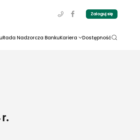
Zaloguj się
u
Rada Nadzorcza Banku
Kariera
Dostępność
r.