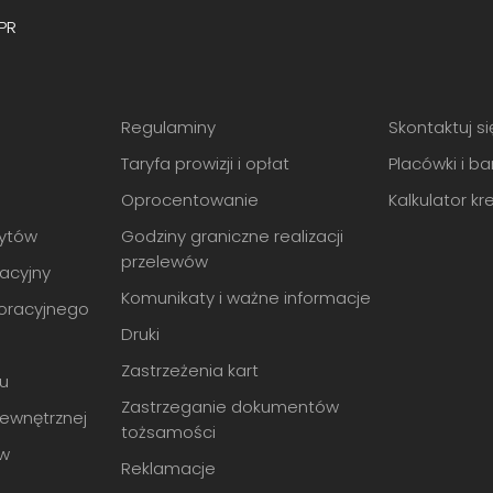
PR
Regulaminy
Skontaktuj si
Taryfa prowizji i opłat
Placówki i b
Oprocentowanie
Kalkulator k
ytów
Godziny graniczne realizacji
przelewów
acyjny
Komunikaty i ważne informacje
oracyjnego
Druki
Zastrzeżenia kart
du
Zastrzeganie dokumentów
Wewnętrznej
tożsamości
ów
Reklamacje