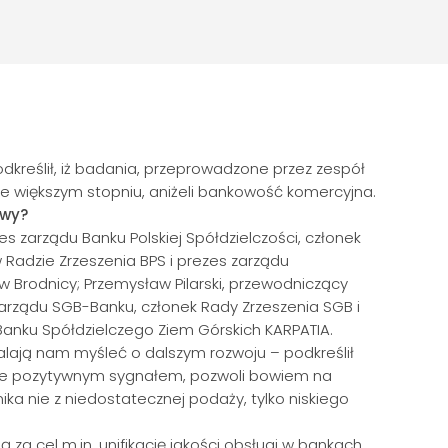
kreślił, iż badania, przeprowadzone przez zespół
ie większym stopniu, aniżeli bankowość komercyjna.
ywy?
s zarządu Banku Polskiej Spółdzielczości, członek
 Radzie Zrzeszenia BPS i prezes zarządu
 Brodnicy; Przemysław Pilarski, przewodniczący
arządu SGB-Banku, członek Rady Zrzeszenia SGB i
Banku Spółdzielczego Ziem Górskich KARPATIA.
alają nam myśleć o dalszym rozwoju – podkreślił
lnie pozytywnym sygnałem, pozwoli bowiem na
ka nie z niedostatecznej podaży, tylko niskiego
a cel m.in. unifikację jakości obsługi w bankach