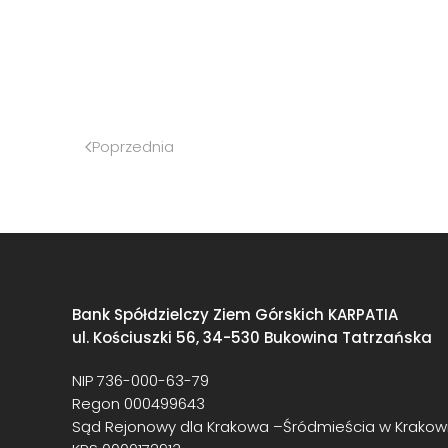
Poprzednia
Bank Spółdzielczy Ziem Górskich KARPATIA
ul. Kościuszki 56, 34-530 Bukowina Tatrzańska
NIP 736-000-63-79
Regon 000499643
Sąd Rejonowy dla Krakowa –Śródmieścia w Krakowi