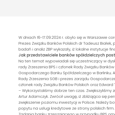
W dniach 16-17.09.2024 r. obyło się w Warszawie c
Prezes Związku Banków Polskich dr Tadeusz Białek,
badań i analiz ZBP wykazały, iż lokalne instytucj
Jak przedstawiciele banków spółdzielczych pos
Na ten temat wypowiadali się uczestniczący w dysku
rady Zrzeszenia BPS i członek Rady Związku Banków 
Gospodarczego Banku Spółdzielczego w Barlinku; Al
Rady Zrzeszenia SGB i prezes zarządu Gospodarcze
członek rady Związku Banków Polskich oraz Edward 
– Wykorzystaliśmy dobrze ten czas. Zwiększyliśmy 
Artur Adamczyk. Zwrócił uwagę, iż zbliżająca się
zwiększenie poziomu inwestycji w Polsce. Należy b
popytu na usługi kredytowe ze strony polskich firm.
Zadania banku zrzeszającego w przypadku BPS omówi