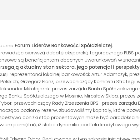
oroczne
Forum Liderów Bankowości Spółdzielczej
.
 prowadząc pierwszą debatę ekspercką tegorocznego FLBS pod
e finansowe są beneficjentem obecnych uwarunkowań w znaczn
trzegają aktualny stan
sektora, jego potencjał i perspekt
sji reprezentanci lokalnej bankowości: Artur Adamczyk, preze
Polskich; Grzegorz Flanz, przewodniczący Komitetu Strategii w
eksander Mikołajczak, prezes zarządu Banku Spółdzielczego w
go Banku Spółdzielczego w Mosinie; Mirosław Skiba, prezes z
Tybor, przewodniczący Rady Zrzeszenia BPS i prezes zarządu 
znacząco poziomy rezerw, zbudowaliśmy kapitały, które pozw
 perspektywa obniżki stóp procentowych może być paradoksa
owiem pamiętać, iż słaba dynamika portfela kredytowego wyni
ł Edward Tybor. Realizowane w tym zakresie inicjatywy mają z