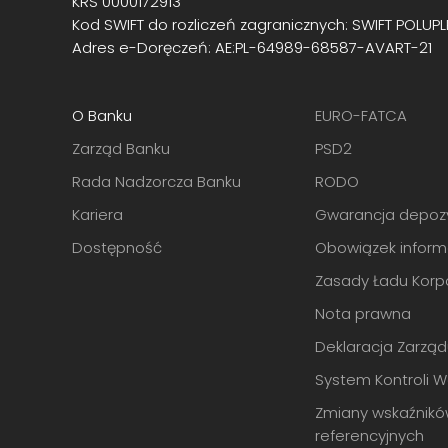
KRS 0000172913
Kod SWIFT do rozliczeń zagranicznych: SWIFT POLUPL
Adres e-Doręczeń: AE:PL-64989-68587-AVART-21
O Banku
EURO-FATCA
Zarząd Banku
PSD2
Rada Nadzorcza Banku
RODO
Kariera
Gwarancja depoz
Dostępność
Obowiązek inform
Zasady Ładu Korp
Nota prawna
Deklaracja Zarzą
System Kontroli 
Zmiany wskaźnik
referencyjnych